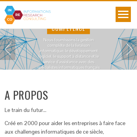
CHAQUE GRAND RÊVE
COMMENCE PAR UNE PETITE
COMPÉTENCE
IDÉE
Nous fournissons la gestion
complète de la livraison
informatique, le développement
logiciel, le support à distance et le
service d'assistance avec des
spécialistes informatiques français
et anglais.
A PROPOS
Le train du futur…
Créé en 2000 pour aider les entreprises à faire face
aux challenges informatiques de ce siècle,