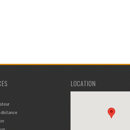
CES
LOCATION
ateur
 distance
on
ion