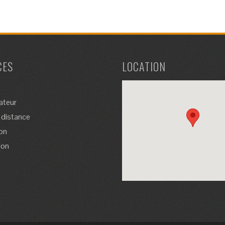
CES
LOCATION
ateur
 distance
on
ion